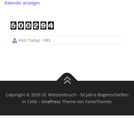
Kalender anzeigen
Visit Today : 993
Copyright © 2026 SC Wietzenbruch - 50 Jahre Bogenschießen
in Celle
–
OnePress
Theme von FameThemes