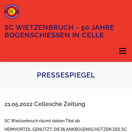
Zum
Inhalt
springen
SC WIETZENBRUCH - 50 JAHRE
BOGENSCHIESSEN IN CELLE
Menü
DIE ABTEILUNG
PRESSESPIEGEL
DER VORSTAND
TRAININGSZEITEN
UNSER GELÄNDE
21.05.2022
Cellesche Zeitung
ANFAHRT
KONTAKT
SC Wietzenbruch räumt sieben Titel ab
HEIMVORTEIL GENUTZT: DIE BLANKBOGENSCHÜTZEN DES SC