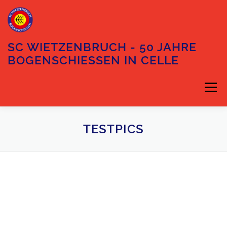
Zum
Inhalt
springen
SC WIETZENBRUCH - 50 JAHRE
BOGENSCHIESSEN IN CELLE
Menü
DIE ABTEILUNG
TESTPICS
DER VORSTAND
TRAININGSZEITEN
UNSER GELÄNDE
ANFAHRT
KONTAKT