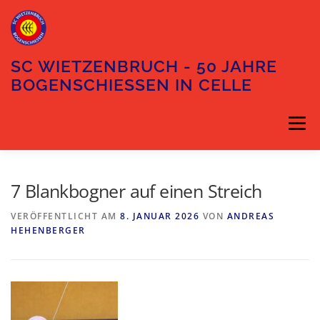
Zum
Inhalt
springen
SC WIETZENBRUCH - 50 JAHRE
BOGENSCHIESSEN IN CELLE
Menü
DIE ABTEILUNG
DER VORSTAND
7 Blankbogner auf einen Streich
VERÖFFENTLICHT AM
8. JANUAR 2026
VON
ANDREAS
HEHENBERGER
TRAININGSZEITEN
UNSER GELÄNDE
ANFAHRT
KONTAKT