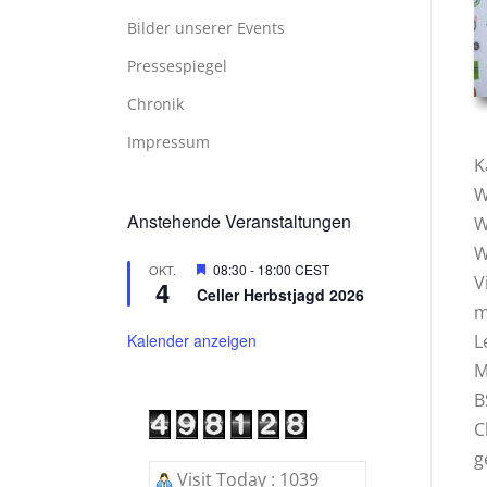
Bilder unserer Events
Pressespiegel
Chronik
Impressum
K
W
Anstehende Veranstaltungen
W
W
Hervorgehoben
08:30
-
18:00
CEST
OKT.
V
4
Celler Herbstjagd 2026
m
Kalender anzeigen
L
M
B
C
g
Visit Today : 1039