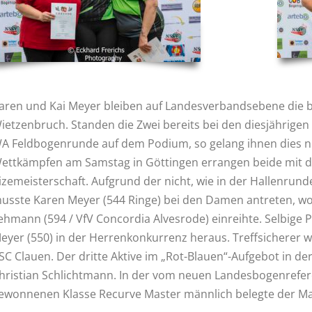
aren und Kai Meyer bleiben auf Landesverbandsebene die b
ietzenbruch. Standen die Zwei bereits bei den diesjährige
A Feldbogenrunde auf dem Podium, so gelang ihnen dies nu
ettkämpfen am Samstag in Göttingen errangen beide mit d
izemeisterschaft. Aufgrund der nicht, wie in der Hallenrun
usste Karen Meyer (544 Ringe) bei den Damen antreten, wo s
ehmann (594 / VfV Concordia Alvesrode) einreihte. Selbige 
eyer (550) in der Herrenkonkurrenz heraus. Treffsicherer 
SC Clauen. Der dritte Aktive im „Rot-Blauen“-Aufgebot in der
hristian Schlichtmann. In der vom neuen Landesbogenrefer
ewonnenen Klasse Recurve Master männlich belegte der Ma