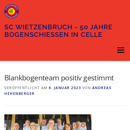
Zum
Inhalt
springen
SC WIETZENBRUCH - 50 JAHRE
BOGENSCHIESSEN IN CELLE
Menü
DIE ABTEILUNG
DER VORSTAND
Blankbogenteam positiv gestimmt
VERÖFFENTLICHT AM
8. JANUAR 2023
VON
ANDREAS
HEHENBERGER
TRAININGSZEITEN
UNSER GELÄNDE
ANFAHRT
KONTAKT