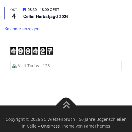
Hervorgehoben
08:30
-
18:00
CEST
OKT.
4
Celler Herbstjagd 2026
Kalender anzeigen
Visit Today : 126
Copyright © 2026 SC Wietzenbruch - 50 Jahre Bogenschießen
in Celle
–
OnePress
Theme von FameThemes