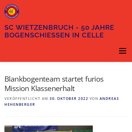
Zum
Inhalt
springen
SC WIETZENBRUCH - 50 JAHRE
BOGENSCHIESSEN IN CELLE
Menü
DIE ABTEILUNG
DER VORSTAND
Blankbogenteam startet furios
Mission Klassenerhalt
TRAININGSZEITEN
UNSER GELÄNDE
VERÖFFENTLICHT AM
30. OKTOBER 2022
VON
ANDREAS
HEHENBERGER
ANFAHRT
KONTAKT