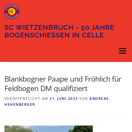
Zum
Inhalt
springen
SC WIETZENBRUCH - 50 JAHRE
BOGENSCHIESSEN IN CELLE
Menü
DIE ABTEILUNG
DER VORSTAND
Blankbogner Paape und Fröhlich für
Feldbogen DM qualifiziert
TRAININGSZEITEN
UNSER GELÄNDE
VERÖFFENTLICHT AM
21. JUNI 2023
VON
ANDREAS
HEHENBERGER
ANFAHRT
KONTAKT