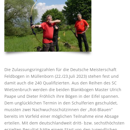
Die Zulassungsringzahlen für die Deutsche Meisterschaft
Feldbogen in Müllenborn (22./23.Juli 2023) stehen fest und
damit auch die 240 Qualifizierten. Aus den Reihen des SC
Wietzenbruch werden die beiden Blankbogen Master Ulrich
Paape und Dieter Fröhlich ihre Bögen in der Eifel spannen.
Dem unglücklichen Termin in den Schulferien geschuldet,
mussten zwei Nachwuchsschützinnen der „Rot-Blauen“
bereits im Vorfeld einer möglichen Teilnahme eine Absage
erteilen. Mit dem deutschlandweit dritt- bzw. sechsthöchsten
erzielten Resultat hätte einem Start von den Jugendlichen