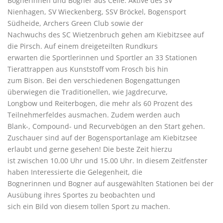
Bognerinnen und Bogner aus Celle. Aktive des SV
Nienhagen, SV Wieckenberg, SSV Bröckel, Bogensport
Südheide, Archers Green Club sowie der
Nachwuchs des SC Wietzenbruch gehen am Kiebitzsee auf
die Pirsch. Auf einem dreigeteilten Rundkurs
erwarten die Sportlerinnen und Sportler an 33 Stationen
Tierattrappen aus Kunststoff vom Frosch bis hin
zum Bison. Bei den verschiedenen Bogengattungen
überwiegen die Traditionellen, wie Jagdrecurve,
Longbow und Reiterbogen, die mehr als 60 Prozent des
Teilnehmerfeldes ausmachen. Zudem werden auch
Blank-, Compound- und Recurvebögen an den Start gehen.
Zuschauer sind auf der Bogensportanlage am Kiebitzsee
erlaubt und gerne gesehen! Die beste Zeit hierzu
ist zwischen 10.00 Uhr und 15.00 Uhr. In diesem Zeitfenster
haben Interessierte die Gelegenheit, die
Bognerinnen und Bogner auf ausgewählten Stationen bei der
Ausübung ihres Sportes zu beobachten und
sich ein Bild von diesem tollen Sport zu machen.