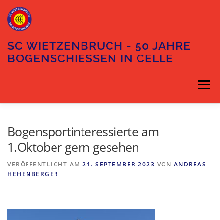
Zum
Inhalt
springen
SC WIETZENBRUCH - 50 JAHRE
BOGENSCHIESSEN IN CELLE
Menü
DIE ABTEILUNG
DER VORSTAND
Bogensportinteressierte am
1.Oktober gern gesehen
TRAININGSZEITEN
UNSER GELÄNDE
VERÖFFENTLICHT AM
21. SEPTEMBER 2023
VON
ANDREAS
HEHENBERGER
ANFAHRT
KONTAKT