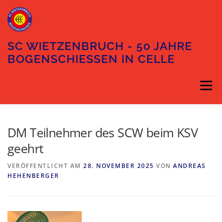
Zum
Inhalt
springen
SC WIETZENBRUCH - 50 JAHRE
BOGENSCHIESSEN IN CELLE
Menü
DIE ABTEILUNG
DER VORSTAND
DM Teilnehmer des SCW beim KSV
geehrt
TRAININGSZEITEN
UNSER GELÄNDE
VERÖFFENTLICHT AM
28. NOVEMBER 2025
VON
ANDREAS
HEHENBERGER
ANFAHRT
KONTAKT