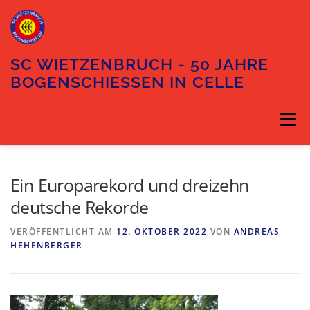
Zum
Inhalt
springen
SC WIETZENBRUCH - 50 JAHRE
BOGENSCHIESSEN IN CELLE
Menü
DIE ABTEILUNG
DER VORSTAND
Ein Europarekord und dreizehn
deutsche Rekorde
TRAININGSZEITEN
UNSER GELÄNDE
VERÖFFENTLICHT AM
12. OKTOBER 2022
VON
ANDREAS
HEHENBERGER
ANFAHRT
KONTAKT