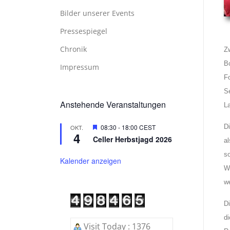
Bilder unserer Events
Pressespiegel
Chronik
Z
B
Impressum
F
S
Anstehende Veranstaltungen
L
Hervorgehoben
08:30
-
18:00
CEST
D
OKT.
4
Celler Herbstjagd 2026
al
s
Kalender anzeigen
W
we
D
d
Visit Today : 1376