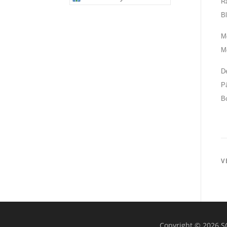
R
B
Mo
M
D
P
B
V
Copyright © 2026 S