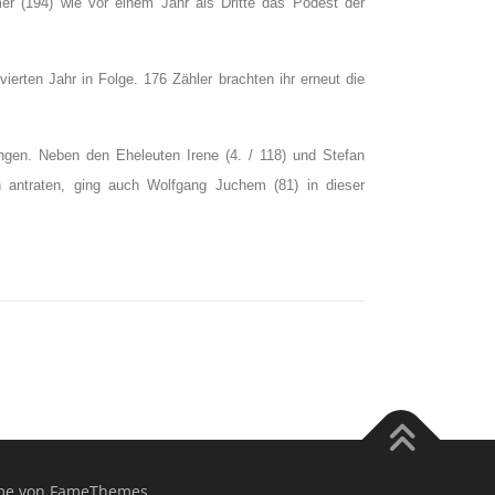
er (194) wie vor einem Jahr als Dritte das Podest der
ierten Jahr in Folge. 176 Zähler brachten ihr erneut die
ngen. Neben den Eheleuten Irene (4. / 118) und Stefan
h antraten, ging auch Wolfgang Juchem (81) in dieser
e von FameThemes