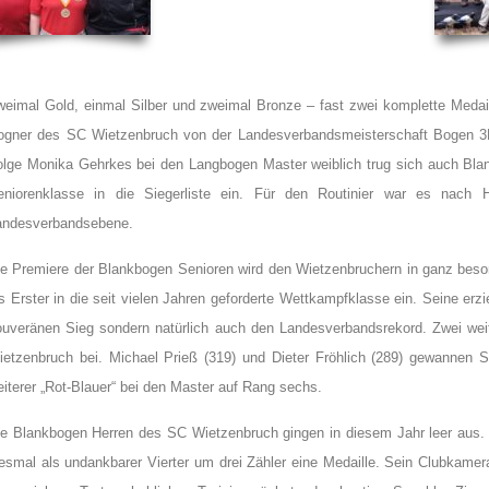
weimal Gold, einmal Silber und zweimal Bronze – fast zwei komplette Medail
ogner des SC Wietzenbruch von der Landesverbandsmeisterschaft Bogen 3
olge Monika Gehrkes bei den Langbogen Master weiblich trug sich auch Bla
eniorenklasse in die Siegerliste ein. Für den Routinier war es nach H
andesverbandsebene.
ie Premiere der Blankbogen Senioren wird den Wietzenbruchern in ganz besond
s Erster in die seit vielen Jahren geforderte Wettkampfklasse ein. Seine erz
ouveränen Sieg sondern natürlich auch den Landesverbandsrekord. Zwei wei
ietzenbruch bei. Michael Prieß (319) und Dieter Fröhlich (289) gewannen 
iterer „Rot-Blauer“ bei den Master auf Rang sechs.
ie Blankbogen Herren des SC Wietzenbruch gingen in diesem Jahr leer aus. 
iesmal als undankbarer Vierter um drei Zähler eine Medaille. Sein Clubkame