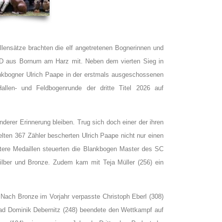
lensätze brachten die elf angetretenen Bognerinnen und
D aus Bornum am Harz mit. Neben dem vierten Sieg in
nkbogner Ulrich Paape in der erstmals ausgeschossenen
allen- und Feldbogenrunde der dritte Titel 2026 auf
erer Erinnerung bleiben. Trug sich doch einer der ihren
ielten 367 Zähler bescherten Ulrich Paape nicht nur einen
tere Medaillen steuerten die Blankbogen Master des SC
Silber und Bronze. Zudem kam mit Teja Müller (256) ein
Nach Bronze im Vorjahr verpasste Christoph Eberl (308)
rad Dominik Debernitz (248) beendete den Wettkampf auf