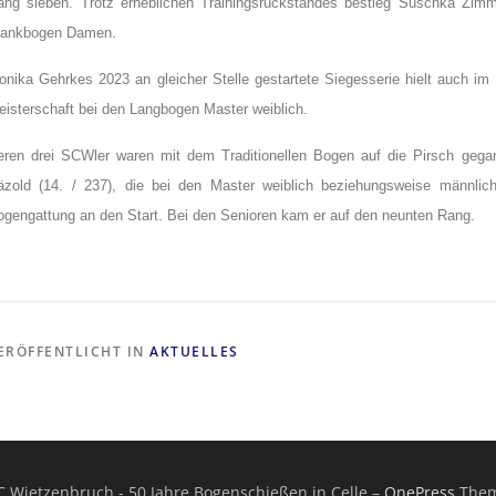
ang sieben. Trotz erheblichen Trainingsrückstandes bestieg Suschka Zimm
lankbogen Damen.
nika Gehrkes 2023 an gleicher Stelle gestartete Siegesserie hielt auch im v
eisterschaft bei den Langbogen Master weiblich.
eren drei SCWler waren mit dem Traditionellen Bogen auf die Pirsch gega
äzold (14. / 237), die bei den Master weiblich beziehungsweise männlic
ogengattung an den Start. Bei den Senioren kam er auf den neunten Rang.
ERÖFFENTLICHT IN
AKTUELLES
C Wietzenbruch - 50 Jahre Bogenschießen in Celle
–
OnePress
Them