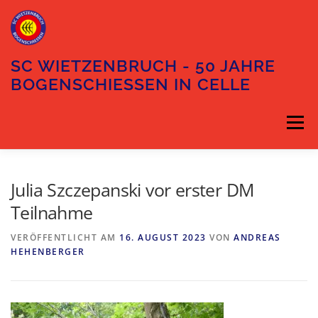
Zum
Inhalt
springen
SC WIETZENBRUCH - 50 JAHRE
BOGENSCHIESSEN IN CELLE
Menü
DIE ABTEILUNG
DER VORSTAND
Julia Szczepanski vor erster DM
Teilnahme
TRAININGSZEITEN
UNSER GELÄNDE
VERÖFFENTLICHT AM
16. AUGUST 2023
VON
ANDREAS
HEHENBERGER
ANFAHRT
KONTAKT