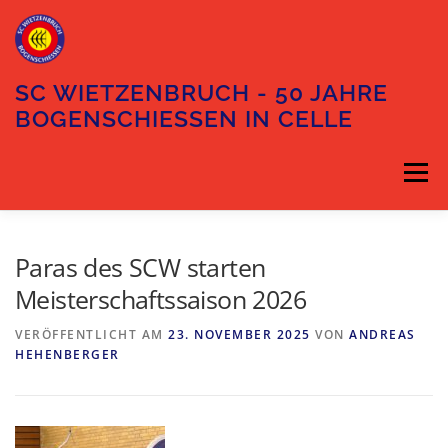
Zum
Inhalt
springen
SC WIETZENBRUCH - 50 JAHRE
BOGENSCHIESSEN IN CELLE
Menü
DIE ABTEILUNG
DER VORSTAND
Paras des SCW starten
Meisterschaftssaison 2026
TRAININGSZEITEN
UNSER GELÄNDE
VERÖFFENTLICHT AM
23. NOVEMBER 2025
VON
ANDREAS
HEHENBERGER
ANFAHRT
KONTAKT