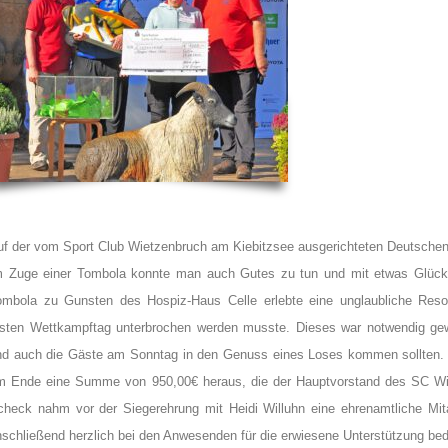
uf der vom Sport Club Wietzenbruch am Kiebitzsee ausgerichteten Deutschen 
m Zuge einer Tombola konnte man auch Gutes zu tun und mit etwas Glück 
ombola zu Gunsten des Hospiz-Haus Celle erlebte eine unglaubliche Re
rsten Wettkampftag unterbrochen werden musste. Dieses war notwendig gew
nd auch die Gäste am Sonntag in den Genuss eines Loses kommen sollten. 
m Ende eine Summe von 950,00€ heraus, die der Hauptvorstand des SC Wie
check nahm vor der Siegerehrung mit Heidi Willuhn eine ehrenamtliche Mit
nschließend herzlich bei den Anwesenden für die erwiesene Unterstützung be