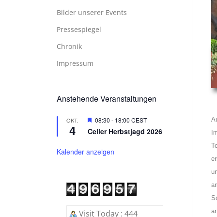
Bilder unserer Events
Pressespiegel
Chronik
Impressum
Anstehende Veranstaltungen
Hervorgehoben
08:30
-
18:00
CEST
A
OKT.
4
Celler Herbstjagd 2026
I
T
Kalender anzeigen
e
u
a
S
a
Visit Today : 444