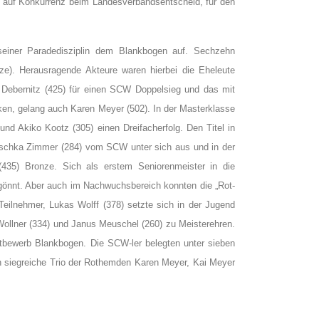
nun auf Konkurrenz beim Landesverbandsentscheid, für den
einer Paradedisziplin dem Blankbogen auf. Sechzehn
onze). Herausragende Akteure waren hierbei die Eheleute
 Debernitz (425) für einen SCW Doppelsieg und das mit
en, gelang auch Karen Meyer (502). In der Masterklasse
nd Akiko Kootz (305) einen Dreifacherfolg. Den Titel in
uschka Zimmer (284) vom SCW unter sich aus und in der
435) Bronze. Sich als erstem Seniorenmeister in die
rgönnt. Aber auch im Nachwuchsbereich konnten die „Rot-
Teilnehmer, Lukas Wolff (378) setzte sich in der Jugend
ollner (334) und Janus Meuschel (260) zu Meisterehren.
ewerb Blankbogen. Die SCW-ler belegten unter sieben
n siegreiche Trio der Rothemden Karen Meyer, Kai Meyer