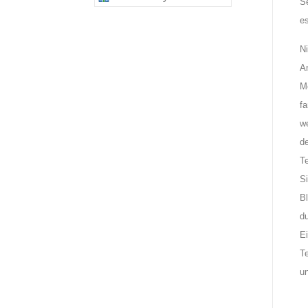
Se
es
N
A
M
f
w
d
T
S
B
d
E
T
u