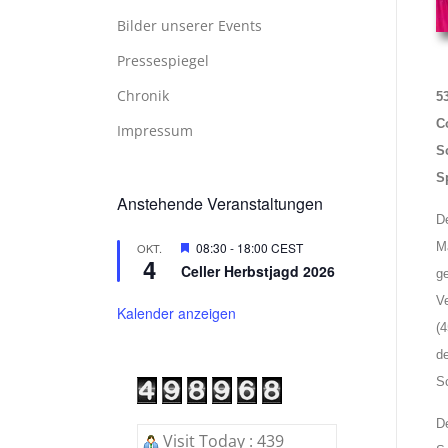
Bilder unserer Events
Pressespiegel
Chronik
5
C
Impressum
S
S
Anstehende Veranstaltungen
D
Hervorgehoben
08:30
-
18:00
CEST
M
OKT.
4
Celler Herbstjagd 2026
g
V
Kalender anzeigen
(
d
S
D
Visit Today : 439