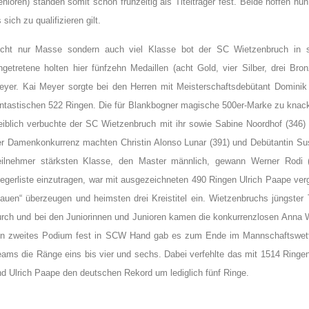
nioren) standen somit schon frühzeitig als Titelträger fest. Beide hoffen 
 sich zu qualifizieren gilt.
icht nur Masse sondern auch viel Klasse bot der SC Wietzenbruch in s
ngetretene holten hier fünfzehn Medaillen (acht Gold, vier Silber, drei Br
eyer. Kai Meyer sorgte bei den Herren mit Meisterschaftsdebütant Dominik
antastischen 522 Ringen. Die für Blankbogner magische 500er-Marke zu knack
eiblich verbuchte der SC Wietzenbruch mit ihr sowie Sabine Noordhof (346) u
er Damenkonkurrenz machten Christin Alonso Lunar (391) und Debütantin S
eilnehmer stärksten Klasse, den Master männlich, gewann Werner Rodi (
iegerliste einzutragen, war mit ausgezeichneten 490 Ringen Ulrich Paape ve
lauen“ überzeugen und heimsten drei Kreistitel ein. Wietzenbruchs jüngster 
urch und bei den Juniorinnen und Junioren kamen die konkurrenzlosen Anna W
in zweites Podium fest in SCW Hand gab es zum Ende im Mannschaftswettb
eams die Ränge eins bis vier und sechs. Dabei verfehlte das mit 1514 Ringe
nd Ulrich Paape den deutschen Rekord um lediglich fünf Ringe.