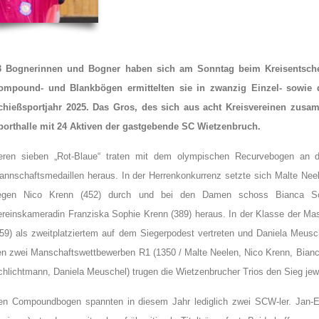
3 Bognerinnen und Bogner haben sich am Sonntag beim Kreisentsche
ompound- und Blankbögen ermittelten sie in zwanzig Einzel- sowie d
chießsportjahr 2025. Das Gros, des sich aus acht Kreisvereinen zusam
porthalle mit 24 Aktiven der gastgebende SC Wietzenbruch.
eren sieben „Rot-Blaue“ traten mit dem olympischen Recurvebogen an d
annschaftsmedaillen heraus. In der Herrenkonkurrenz setzte sich Malte Neel
egen Nico Krenn (452) durch und bei den Damen schoss Bianca Schl
ereinskameradin Franziska Sophie Krenn (389) heraus. In der Klasse der Ma
459) als zweitplatziertem auf dem Siegerpodest vertreten und Daniela Meus
en zwei Manschaftswettbewerben R1 (1350 / Malte Neelen, Nico Krenn, Bianca
chlichtmann, Daniela Meuschel) trugen die Wietzenbrucher Trios den Sieg jew
en Compoundbogen spannten in diesem Jahr lediglich zwei SCW-ler. Jan-Er