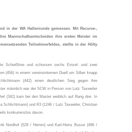
id in der WA Hallenrunde gemessen. Mit Recurve-,
rei Mannschaftsentscheiden ihre ersten Meister im
mensetzenden Teilnehmerfeldes, stellte in der Hölty
ie Schießlinie und schossen sechs Einzel- und zwei
en (456) in einem vereinsinternen Duell um Silber knapp
ichtmann (442) einen deutlichen Sieg gegen ihre
ster männlich war der SCW in Person von Lutz Taxweiler
chel (342) kam bei den Master weiblich auf Rang drei.
In
 Schlichtmann) und R3 (1246 / Lutz Taxweiler, Christian
eils konkurrenzlos davon.
ik Nordhof (529 / Herren) und Karl-Heinz Busse (496 /