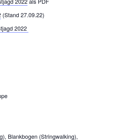
stjagd 2022
als PDF
2
(Stand 27.09.22)
stjagd 2022
ppe
g), Blankbogen (Stringwalking),