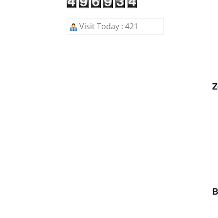
Visit Today : 421
Z
B