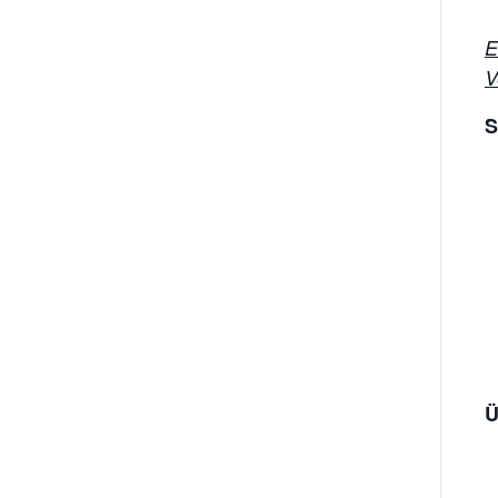
E
V
S
Ü