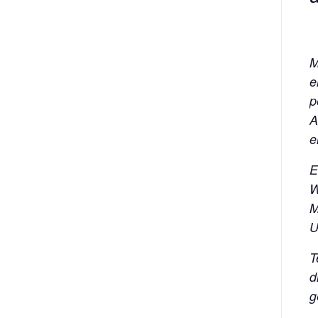
M
e
p
A
e
E
W
M
U
T
d
g